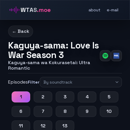
WTAS
.moe
about
e-mail
← Back
Kaguya-sama: Love Is
War Season 3
Kaguya-sama wa Kokurasetai: Ultra
Romantic
Episodes
Filter
1
2
3
4
5
6
7
8
9
10
11
12
13